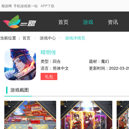
顺游网 手机游戏第一站
APP下载
首页
游戏
资讯
当前位置 ：
首页
游戏中心
当
游戏详情页
前
位
晴明传
置：
类型：
回合
题材：
魔幻
语言：
简体中文
更新时间：
2022-03-2
礼包
游戏截图