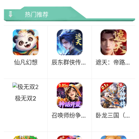
热门推荐
仙凡幻想
辰东群侠传0.1
遮天：帝路争锋
极无双2
召唤师纷争（0.05折百万代金狂潮）
卧龙三国（0.1折送万抽神将）