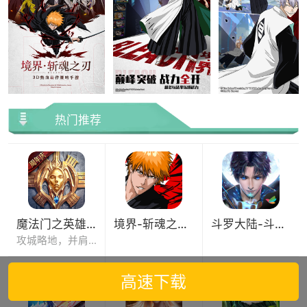
热门推荐
魔法门之英雄无敌：王朝
境界-斩魂之刃（DC）
斗罗大陆-斗神再临
攻城略地，并肩征战亚山世界。
高速下载