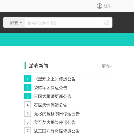
登录
游戏
更多>
游戏新闻
《黑潮之上》停运公告
1
荣耀军团停运公告
2
三国大军师更新公告
3
石破天惊停运公告
4
无尽的拉格朗日停运公告
5
宝可梦大探险停运公告
6
战三国八阵奇谋停运公告
7