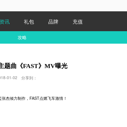
资讯
礼包
品牌
充值
攻略
主题曲《FAST》MV曝光
018-01-02
分享到：
监张杰倾力制作，FAST点燃飞车激情！