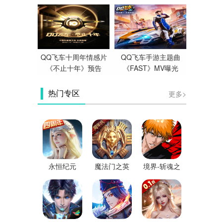
QQ飞车十周年情感片
QQ飞车手游主题曲
《不止十年》预告
《FAST》MV曝光
更多>
热门专区
永恒纪元
魔法门之英
境界-斩魂之
雄无敌：王
刃
朝