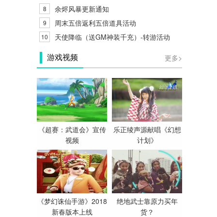
余烬风暴更新通知
8
周末五倍返利五倍道具活动
9
天使降临（送GM神装千充）-转游活动
10
更多>
游戏视频
《超赛：武道会》宣传
乐正绫声源献唱《幻想
视频
计划》
《梦幻诛仙手游》2018
绝地武士靠原力买年
新春版本上线
货？