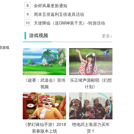
余烬风暴更新通知
8
周末五倍返利五倍道具活动
9
天使降临（送GM神装千充）-转游活动
10
更多>
游戏视频
原游戏
《超赛：武道会》宣传
乐正绫声源献唱《幻想
视频
计划》
《梦幻诛仙手游》2018
绝地武士靠原力买年
新春版本上线
货？