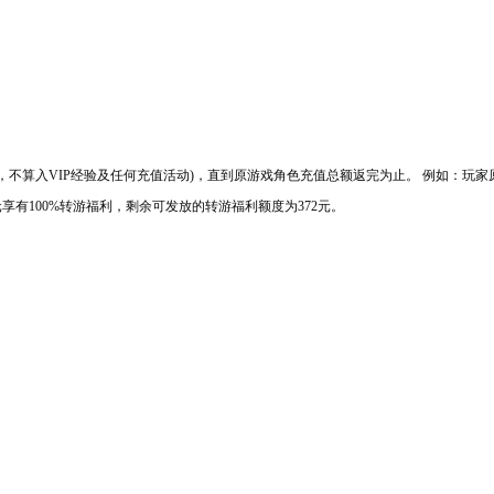
币，不算入VIP经验及任何充值活动)，直到原游戏角色充值总额返完为止。 例如：玩家
元享有100%转游福利，剩余可发放的转游福利额度为372元。