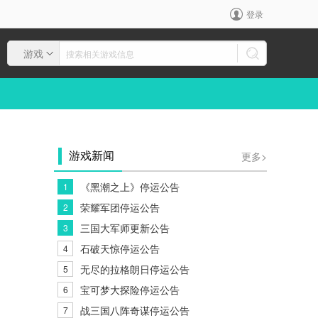
登录
游戏
更多>
游戏新闻
《黑潮之上》停运公告
1
荣耀军团停运公告
2
三国大军师更新公告
3
石破天惊停运公告
4
无尽的拉格朗日停运公告
5
宝可梦大探险停运公告
6
战三国八阵奇谋停运公告
7