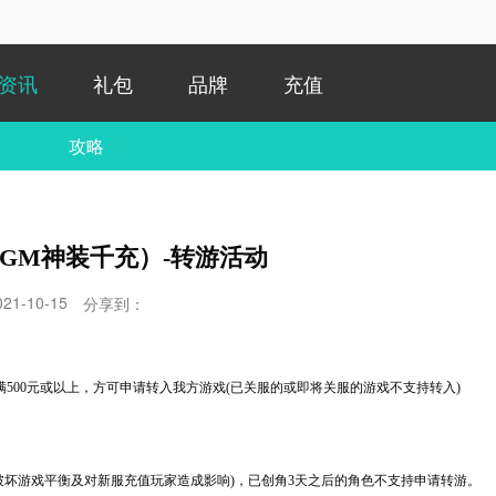
资讯
礼包
品牌
充值
攻略
GM神装千充）-转游活动
021-10-15
分享到：
满
500元或以上，方可申请转入我方游戏(已关服的或即将关服的游戏不支持转入)
免破坏游戏平衡及对新服充值玩家造成影响)，已创角3天之后的角色不支持申请转游。