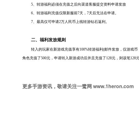
5、
转游福利必须在充值之后向渠道客服提交资料申请发放
6、
转游福利充值仅限新服前
7天，7天后无法在申请。
7、
最高仅可申请
2万人民币上线转游钻石返利。
二、福利发放规则
转入的玩家在新游戏充值享有
100%转游福利(邮件发放，仅游戏
角色充值了500元，申请转入新游成功后并且充值了128元，则该笔128
更多手游资讯，敬请关注一鹭网 www.1heron.com