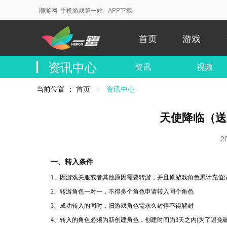
顺游网 手机游戏第一站
APP下载
首页
游戏
资讯中心
资讯
视频
当前位置 ：
首页
当
资讯中心
前
位
天使降临（送
置：
2
一、转入条件
1、
因游戏关服或者其他原因需要转游，并且原游戏角色累计充值
2、
转游角色一对一，不得多个角色申请转入同个角色
3、
成功转入的同时，旧游戏角色需永久封停不得解封
4、
转入的角色必须为新创建角色，创建时间为
3天之内(为了避