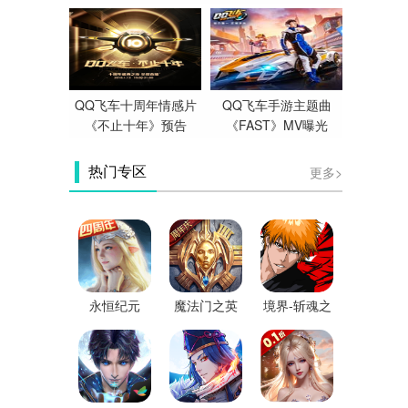
QQ飞车十周年情感片
QQ飞车手游主题曲
《不止十年》预告
《FAST》MV曝光
更多>
热门专区
永恒纪元
魔法门之英
境界-斩魂之
雄无敌：王
刃
朝